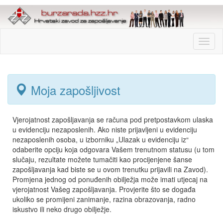
Toggl
naviga
Moja zapošljivost
Vjerojatnost zapošljavanja se računa pod pretpostavkom ulaska
u evidenciju nezaposlenih. Ako niste prijavljeni u evidenciju
nezaposlenih osoba, u izborniku „Ulazak u evidenciju iz“
odaberite opciju koja odgovara Vašem trenutnom statusu (u tom
slučaju, rezultate možete tumačiti kao procijenjene šanse
zapošljavanja kad biste se u ovom trenutku prijavili na Zavod).
Promjena jednog od ponuđenih obilježja može imati utjecaj na
vjerojatnost Vašeg zapošljavanja. Provjerite što se događa
ukoliko se promijeni zanimanje, razina obrazovanja, radno
iskustvo ili neko drugo obilježje.